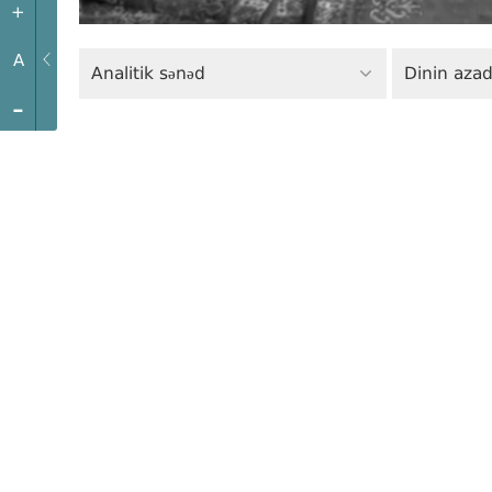
+
A
Analitik sənəd
Dinin azadl
-