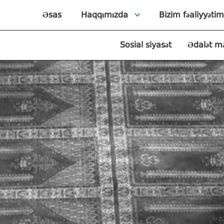
Əsas
Haqqımızda
Bizim fəaliyyətim
Sosial siyasət
Ədalət m