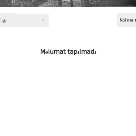
Köhnə 
ığı
Məlumat tapılmadı