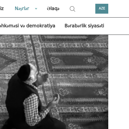
iz
Nəşrlər
Əlaqə
AZE
əhkəməsi və demokratiya
Bərabərlik siyasəti