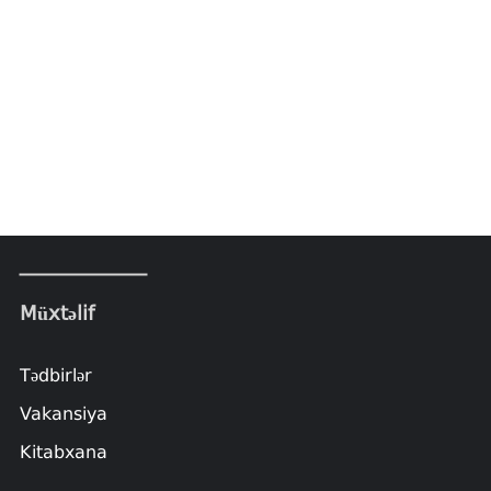
Müxtəlif
Tədbirlər
Vakansiya
Kitabxana