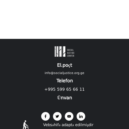
El.poçt
info@socialjustice.org.ge
Telefon
+995 599 65 66 11
Ünvan
Vebsəhifə adaptə edilmişdir