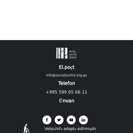
El.poçt
info@socialjustice.org.ge
Telefon
+995 599 65 66 11
Ünvan
Vebsəhifə adaptə edilmişdir