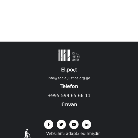
El.poçt
info@socialjustice.org.ge
Telefon
+995 599 65 66 11
Ünvan
Vebsəhifə adaptə edilmişdir