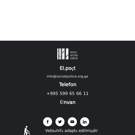
El.poçt
info@socialjustice.org.ge
Telefon
+995 599 65 66 11
Ünvan
Vebsəhifə adaptə edilmişdir