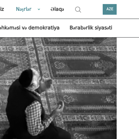
iz
Nəşrlər
Əlaqə
AZE
əhkəməsi və demokratiya
Bərabərlik siyasəti