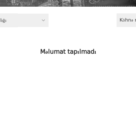
Köhnə 
ığı
Məlumat tapılmadı