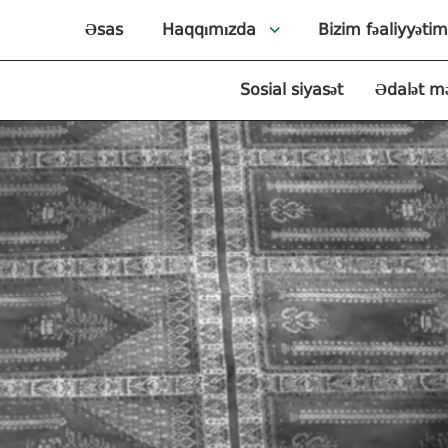
Əsas
Haqqımızda
Bizim fəaliyyətim
Sosial siyasət
Ədalət m