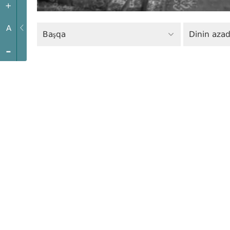
+
A
Başqa
Dinin azadl
-