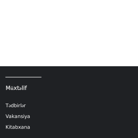
Müxtəlif
Tədbirlər
Vakansiya
Kitabxana