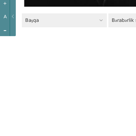
+
A
Başqa
Bərabərlik 
-