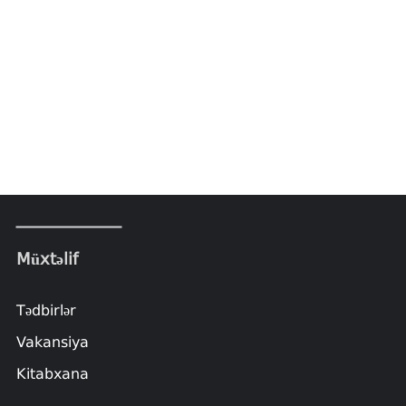
Müxtəlif
Tədbirlər
Vakansiya
Kitabxana