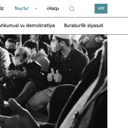
iz
Nəşrlər
Əlaqə
AZE
əhkəməsi və demokratiya
Bərabərlik siyasəti