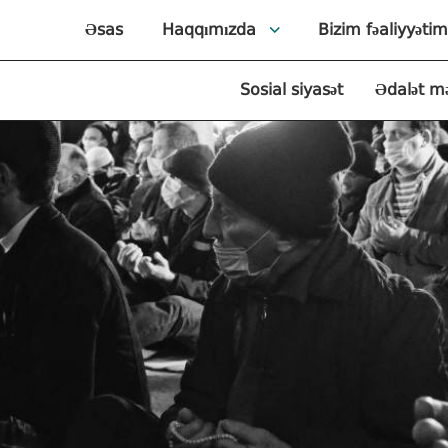
Əsas
Haqqımızda
Bizim fəaliyyətim
Sosial siyasət
Ədalət m