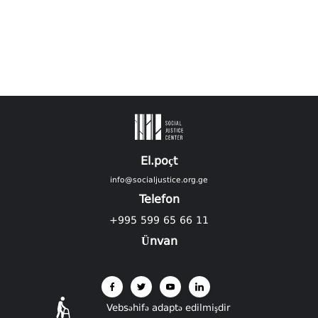
El.poçt
info@socialjustice.org.ge
Telefon
+995 599 65 66 11
Ünvan
Vebsəhifə adaptə edilmişdir