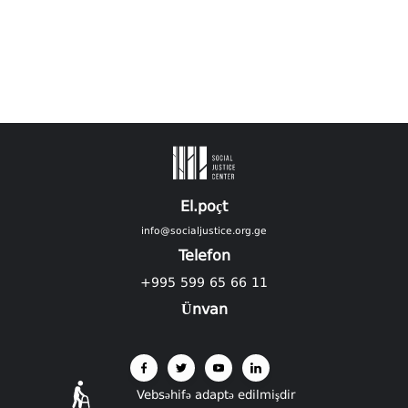
El.poçt
info@socialjustice.org.ge
Telefon
+995 599 65 66 11
Ünvan
Vebsəhifə adaptə edilmişdir