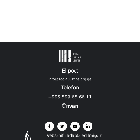
El.poçt
info@socialjustice.org.ge
Telefon
+995 599 65 66 11
Ünvan
Vebsəhifə adaptə edilmişdir