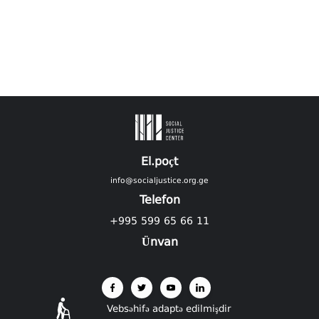
El.poçt
info@socialjustice.org.ge
Telefon
+995 599 65 66 11
Ünvan
Vebsəhifə adaptə edilmişdir