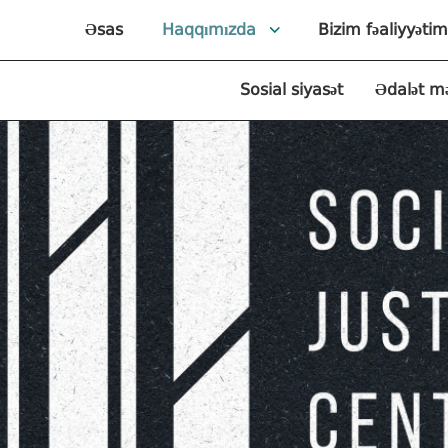
Əsas
Haqqımızda
Bizim fəaliyyətim
Sosial siyasət
Ədalət m