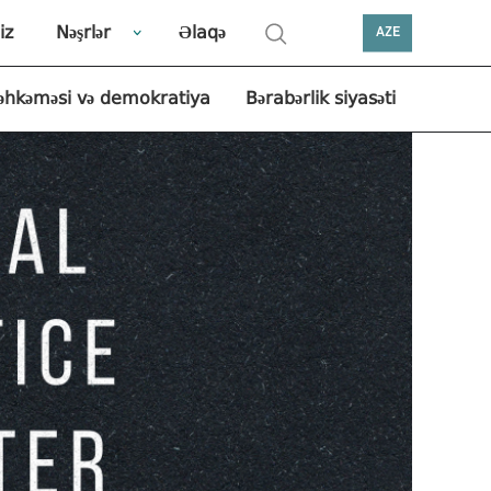
iz
Nəşrlər
Əlaqə
AZE
əhkəməsi və demokratiya
Bərabərlik siyasəti