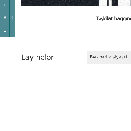
+
A
Təşkilat haqqı
-
Layihələr
Bərabərlik siyasəti