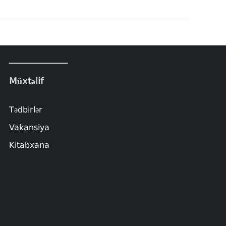
Müxtəlif
Tədbirlər
Vakansiya
Kitabxana