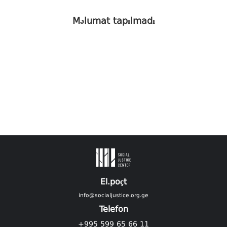
Məlumat tapılmadı
El.poçt
info@socialjustice.org.ge
Telefon
+995 599 65 66 11