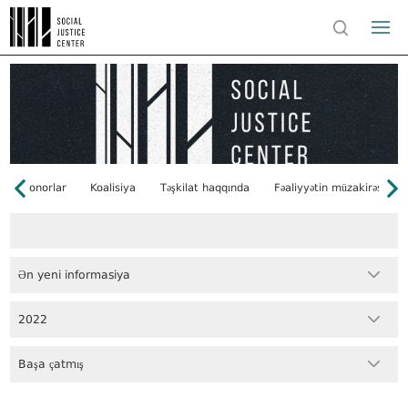
Donorlar
Koalisiya
Təşkilat haqqında
Fəaliyyətin müzakirəsi
Ən yeni informasiya
2022
Başa çatmış