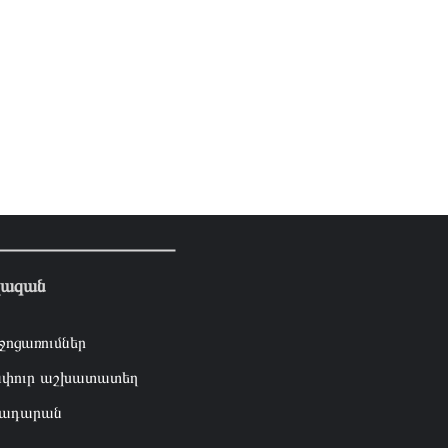
լազան
ջոցառումներ
փուր աշխատատեղ
ադարան