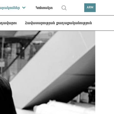
րակումներ
Կոնտակտ
ARM
րդավարու
Հավասարության քաղաքականություն