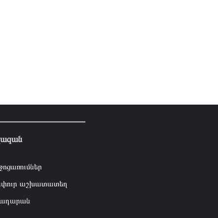
լազան
ջոցառումներ
փուր աշխատատեղ
ադարան