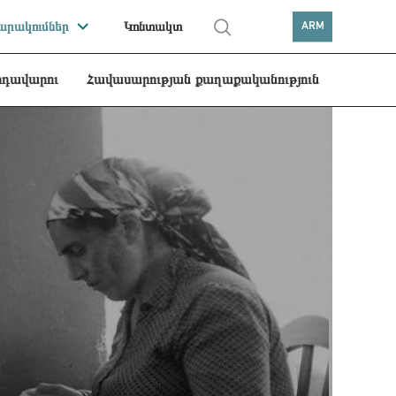
րակումներ
Կոնտակտ
ARM
րդավարու
Հավասարության քաղաքականություն