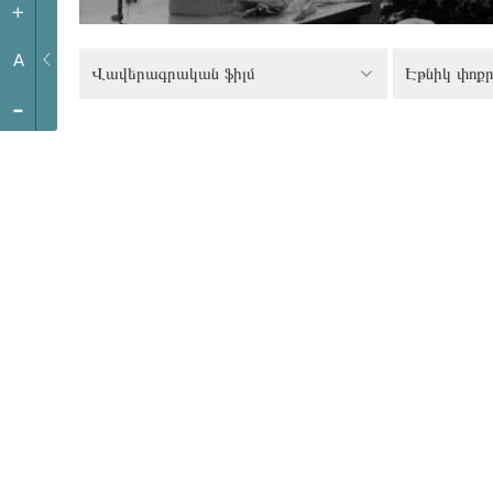
+
A
Վավերագրական ֆիլմ
Էթնիկ փոքր
-