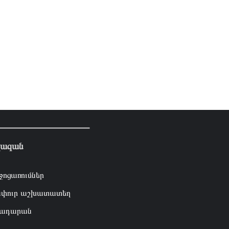
լազան
ջոցառումներ
փուր աշխատատեղ
ադարան