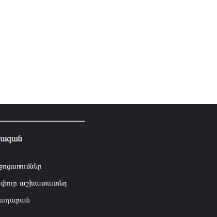
լազան
ջոցառումներ
փուր աշխատատեղ
ադարան