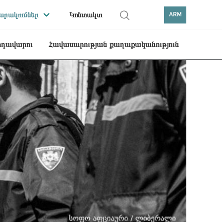
րակումներ
Կոնտակտ
ARM
րդավարու
Հավասարության քաղաքականություն