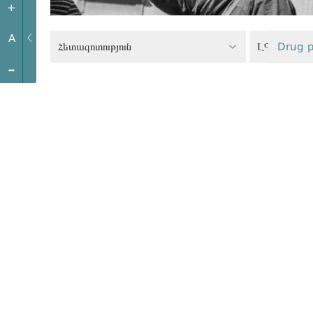
+
A
Հետազոտություն
ԼԳԲՏԻ իրա
Drug p
-