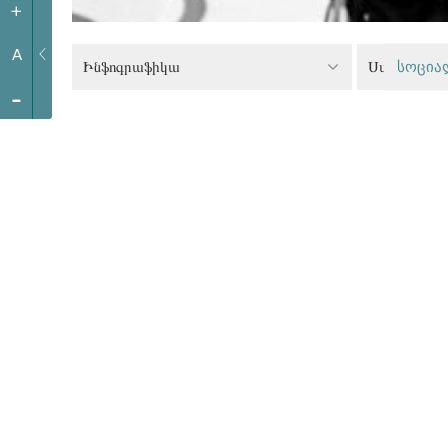
+
A
Ինֆոգրաֆիկա
სოცია
-