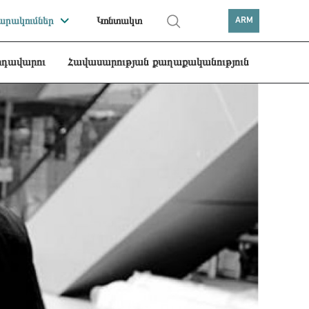
րակումներ
Կոնտակտ
ARM
րդավարու
Հավասարության քաղաքականություն