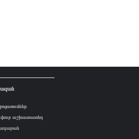
լազան
ջոցառումներ
փուր աշխատատեղ
ադարան