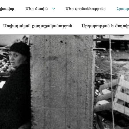
լխավոր
Մեր մասին
Մեր գործունեությունը
Հրապա
Սոցիալական քաղաքականություն
Արդարության և ժողով