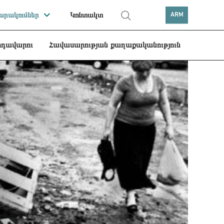
րակումներ
Կոնտակտ
ARM
րդավարու
Հավասարության քաղաքականություն