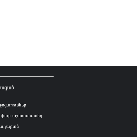
լազան
ջոցառումներ
փուր աշխատատեղ
ադարան