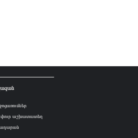
լազան
ջոցառումներ
փուր աշխատատեղ
ադարան