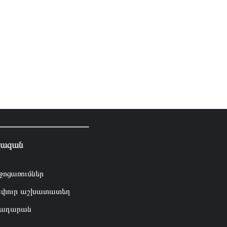
լազան
ջոցառումներ
փուր աշխատատեղ
ադարան