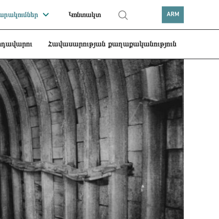
րակումներ
Կոնտակտ
ARM
րդավարու
Հավասարության քաղաքականություն