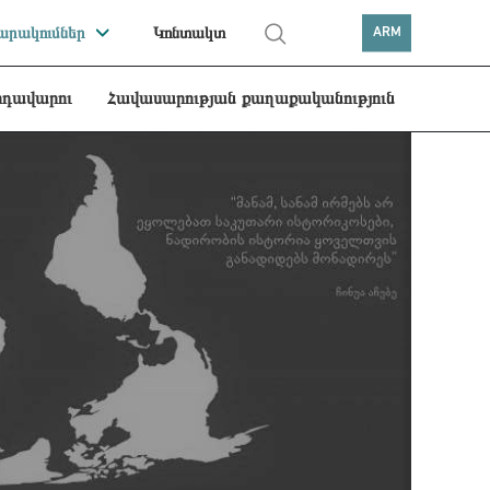
րակումներ
Կոնտակտ
ARM
րդավարու
Հավասարության քաղաքականություն