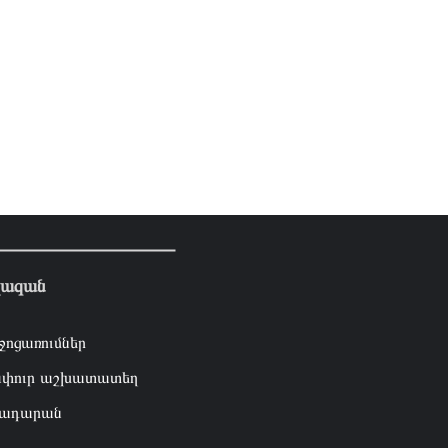
լազան
ջոցառումներ
փուր աշխատատեղ
ադարան