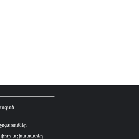
լազան
ջոցառումներ
փուր աշխատատեղ