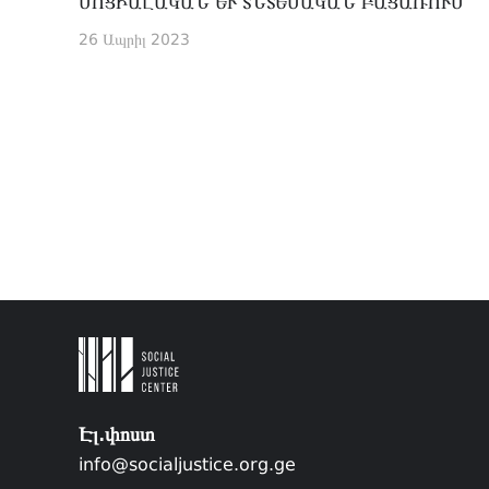
ՍՈՑԻԱԼԱԿԱՆ ԵՒ ՏՆՏԵՍԱԿԱՆ ԲԱՑԱՌՈՒՄ
26 Ապրիլ 2023
Էլ.փոստ
info@socialjustice.org.ge