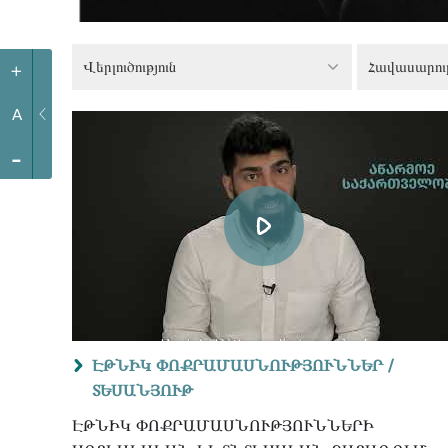
Վերլուծություն
+
A
-
ԷԹՆԻԿ ՓՈՔՐԱՄԱՍՆՈՒԹՅՈՒՆՆԵՐ /
ՏԵՍԱՆՅՈՒԹ
ԷԹՆԻԿ ՓՈՔՐԱՄԱՍՆՈՒԹՅՈՒՆՆԵՐԻ