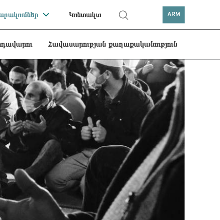
րակումներ
Կոնտակտ
ARM
րդավարու
Հավասարության քաղաքականություն