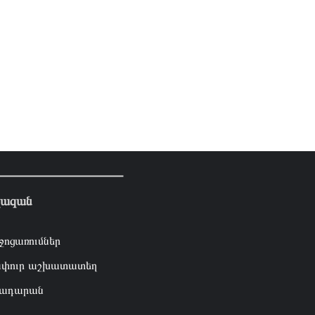
լազան
ջոցառումներ
փուր աշխատատեղ
ադարան