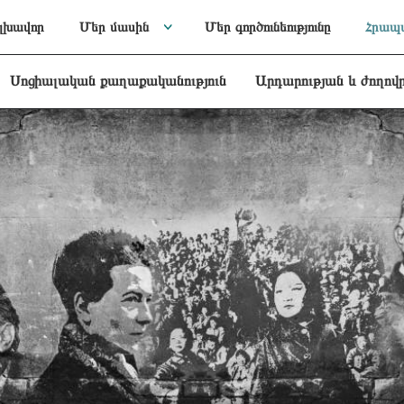
լխավոր
Մեր մասին
Մեր գործունեությունը
Հրապա
Սոցիալական քաղաքականություն
Արդարության և ժողով