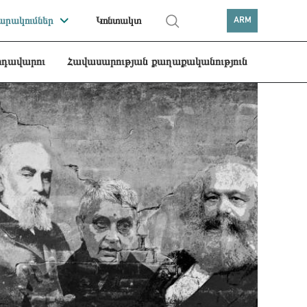
րակումներ
Կոնտակտ
ARM
րդավարու
Հավասարության քաղաքականություն