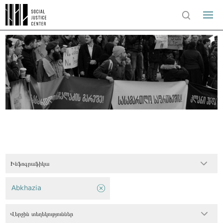
Ինֆոգրաֆիկա
Abkhazia
Վերջին տեղեկություններ