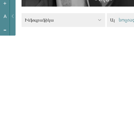
+
A
Ինֆոգրաֆիկա
სოცია
-