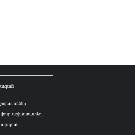
լազան
ջոցառումներ
փուր աշխատատեղ
ադարան