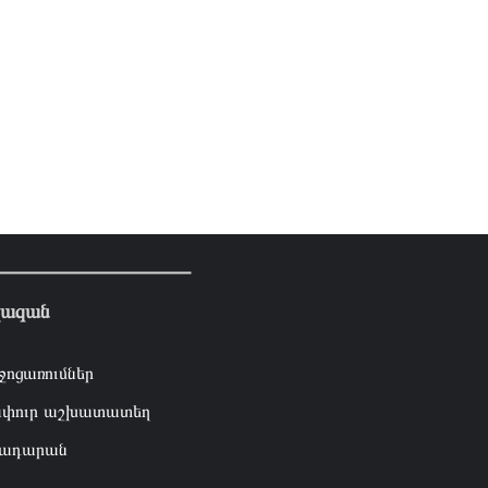
լազան
ջոցառումներ
փուր աշխատատեղ
ադարան