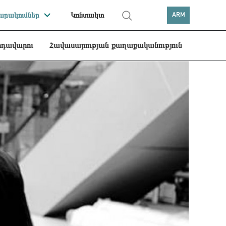
րակումներ
Կոնտակտ
ARM
րդավարու
Հավասարության քաղաքականություն