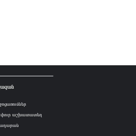
լազան
ջոցառումներ
փուր աշխատատեղ
ադարան