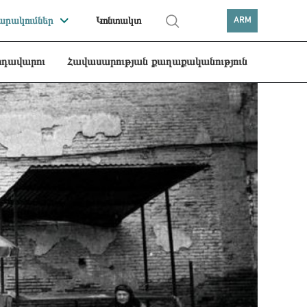
րակումներ
Կոնտակտ
ARM
րդավարու
Հավասարության քաղաքականություն