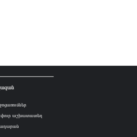
լազան
ջոցառումներ
փուր աշխատատեղ
ադարան