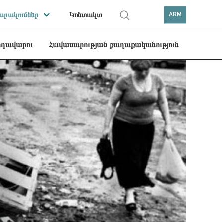
րակումներ
Կոնտակտ
ARM
րդավարու
Հավասարության քաղաքականություն