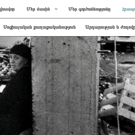
լխավոր
Մեր մասին
Մեր գործունեությունը
Հրապա
Սոցիալական քաղաքականություն
Արդարության և ժողով