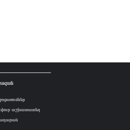
լազան
ջոցառումներ
փուր աշխատատեղ
ադարան