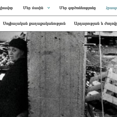
լխավոր
Մեր մասին
Մեր գործունեությունը
Հրապա
Սոցիալական քաղաքականություն
Արդարության և ժողով