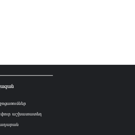
լազան
ջոցառումներ
փուր աշխատատեղ
ադարան