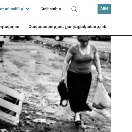
րակումներ
Կոնտակտ
ARM
րդավարու
Հավասարության քաղաքականություն