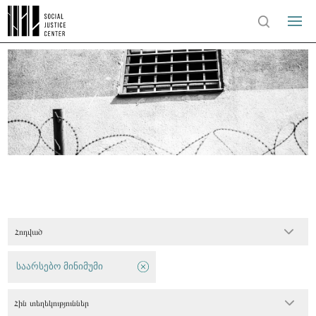
Հոդված
საარსებო მინიმუმი
Հին տեղեկություններ