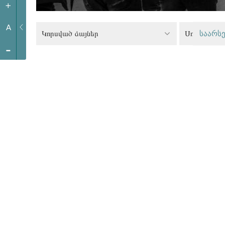
+
A
Կորսված ձայներ
Սոցիալակա
საარსე
-