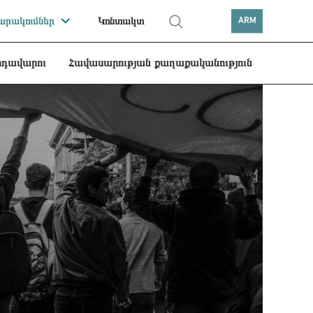
րակումներ
Կոնտակտ
ARM
րդավարու
Հավասարության քաղաքականություն