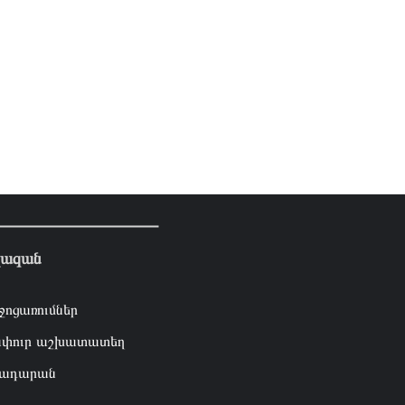
լազան
ջոցառումներ
փուր աշխատատեղ
ադարան