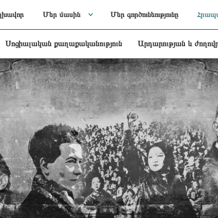
լխավոր
Մեր մասին
Մեր գործունեությունը
Հրապա
Սոցիալական քաղաքականություն
Արդարության և ժողով