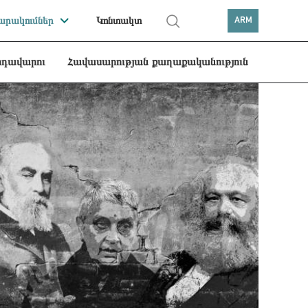
րակումներ
Կոնտակտ
ARM
րդավարու
Հավասարության քաղաքականություն