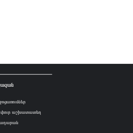
լազան
ջոցառումներ
փուր աշխատատեղ
ադարան