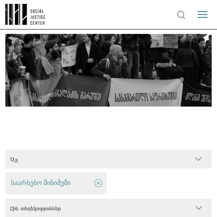
Այլ
საარსებო მინიმუმი
Հին տեղեկություններ