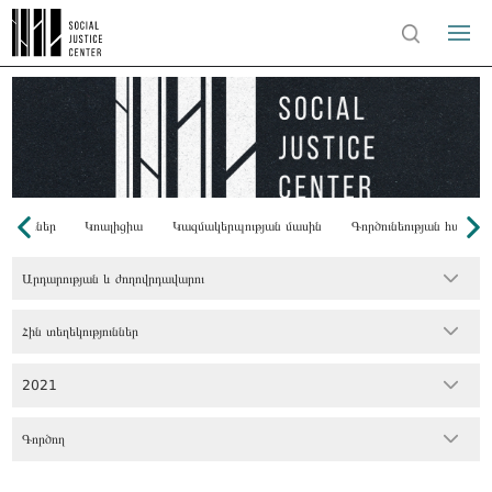
Դոնորներ
Կոալիցիա
Կազմակերպության մասին
Գործունեության համառ
Արդարության և ժողովրդավարու
Հին տեղեկություններ
2021
Գործող