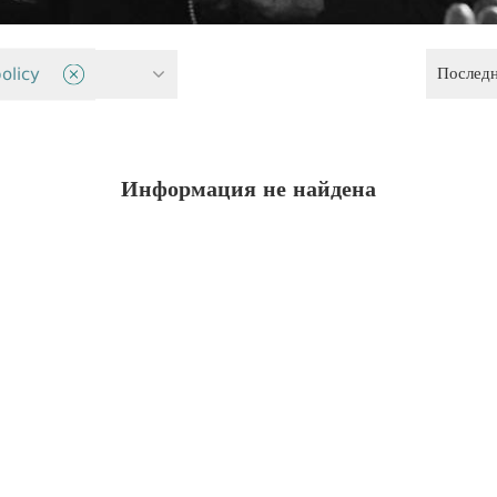
Послед
авенства
olicy
Информация не найдена