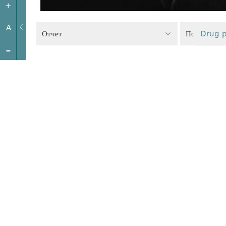
+
A
Отчет
Политика р
Drug p
-