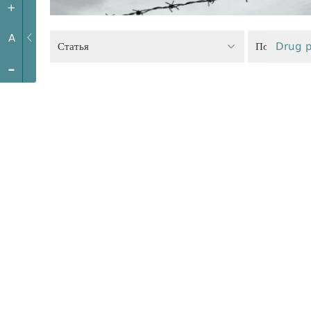
+
A
Статья
Drug p
-