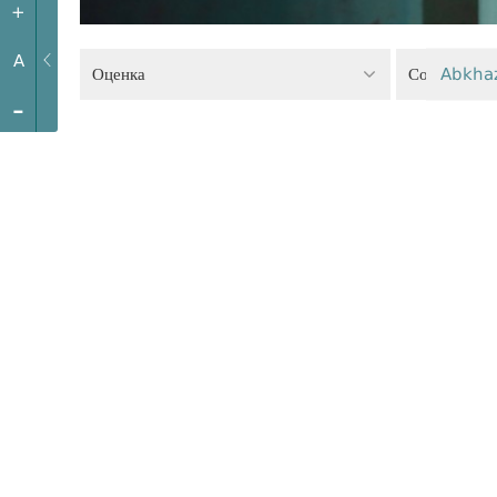
+
A
Оценка
Социальное
Abkha
-