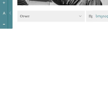
+
A
Отчет
Права ЛГБТ
სოცია
-