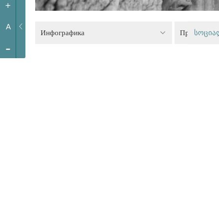
+
A
Инфографика
Право на т
სოცია
-