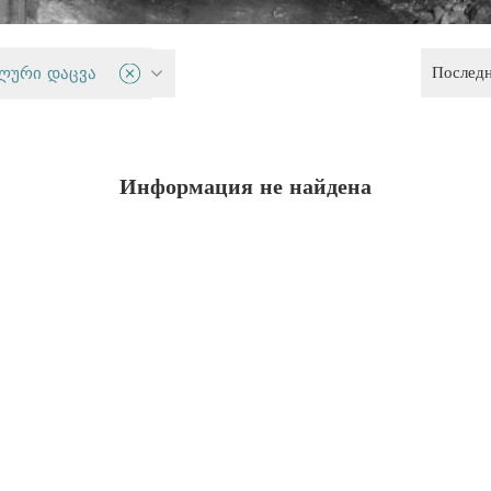
Послед
руд
ლური დაცვა
Информация не найдена