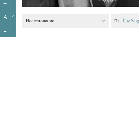
+
A
Исследование
Правосудие
საარსე
-