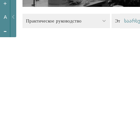
+
A
Практическое руководство
Этнические
საარსე
-