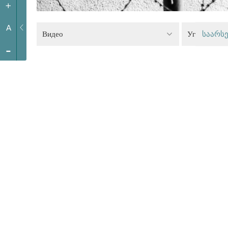
+
A
Видео
Уголовное 
საარსე
-