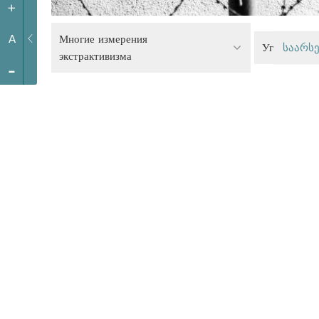
+
Многие измерения
A
Уголовное 
საარსე
экстрактивизма
-