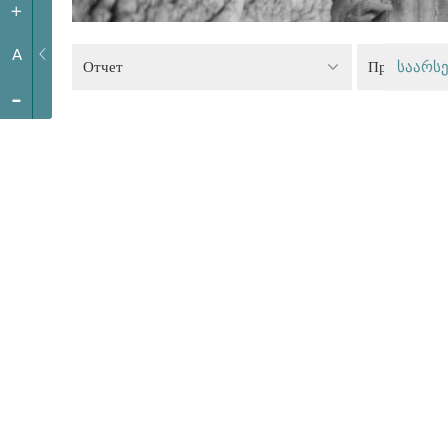
+
A
Отчет
Право на т
საარსე
-