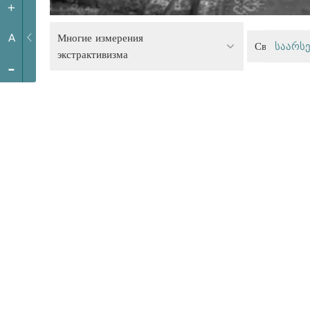
+
Многие измерения
A
Свобода ре
საარსე
экстрактивизма
-