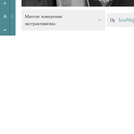
+
Многие измерения
A
Правосудие
საარსე
экстрактивизма
-