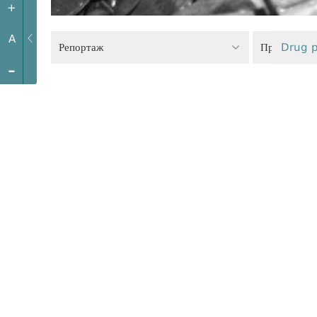
+
A
Репортаж
Правоохран
Drug p
-