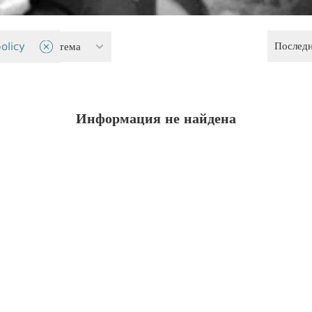
Послед
ительная система
olicy
Информация не найдена