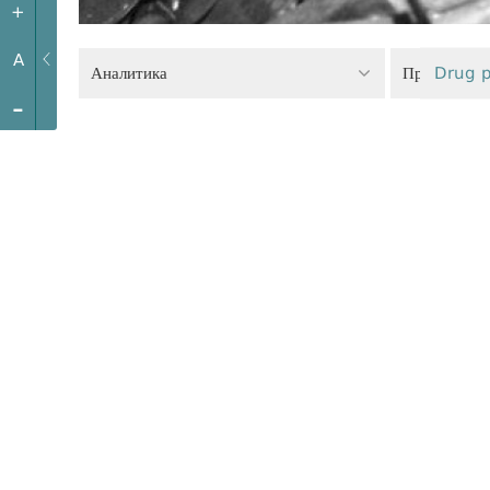
+
A
Аналитика
Правоохран
Drug p
-