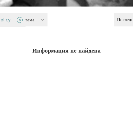
Послед
ительная система
olicy
Информация не найдена